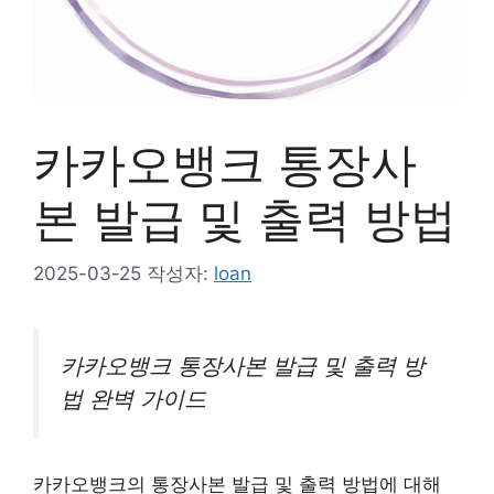
카카오뱅크 통장사
본 발급 및 출력 방법
2025-03-25
작성자:
loan
카카오뱅크 통장사본 발급 및 출력 방
법 완벽 가이드
카카오뱅크의 통장사본 발급 및 출력 방법에 대해