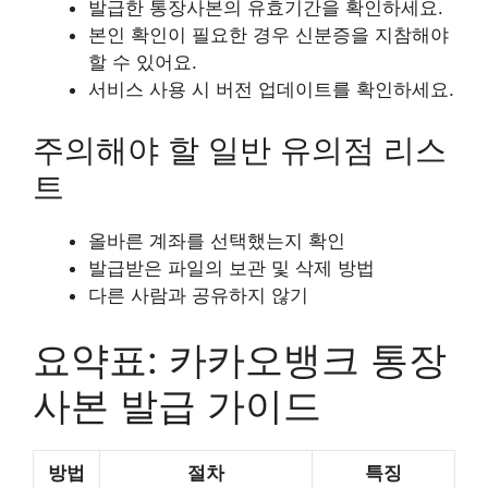
발급한 통장사본의 유효기간을 확인하세요.
본인 확인이 필요한 경우 신분증을 지참해야
할 수 있어요.
서비스 사용 시 버전 업데이트를 확인하세요.
주의해야 할 일반 유의점 리스
트
올바른 계좌를 선택했는지 확인
발급받은 파일의 보관 및 삭제 방법
다른 사람과 공유하지 않기
요약표: 카카오뱅크 통장
사본 발급 가이드
방법
절차
특징