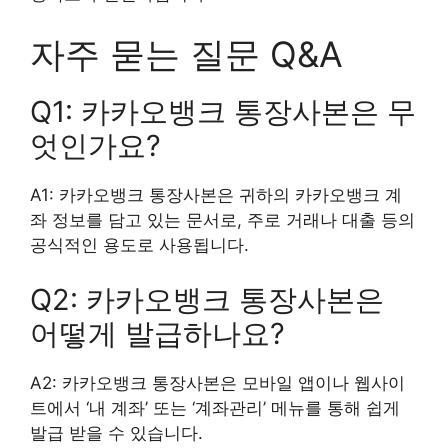
자주 묻는 질문 Q&A
Q1: 카카오뱅크 통장사본은 무
엇인가요?
A1: 카카오뱅크 통장사본은 귀하의 카카오뱅크 계
좌 정보를 담고 있는 문서로, 주로 거래나 대출 등의
공식적인 용도로 사용됩니다.
Q2: 카카오뱅크 통장사본은
어떻게 발급하나요?
A2: 카카오뱅크 통장사본은 모바일 앱이나 웹사이
트에서 ‘내 계좌’ 또는 ‘계좌관리’ 메뉴를 통해 쉽게
발급 받을 수 있습니다.