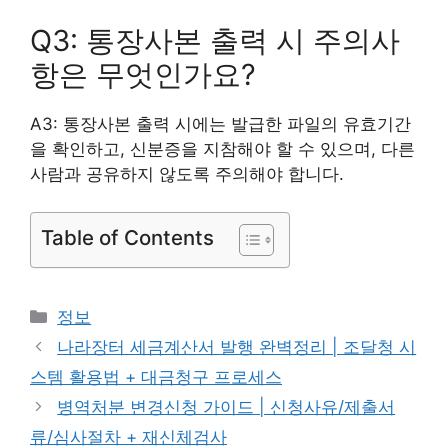
Q3: 통장사본 출력 시 주의사
항은 무엇인가요?
A3: 통장사본 출력 시에는 발급한 파일의 유효기간
을 확인하고, 신분증을 지참해야 할 수 있으며, 다른
사람과 공유하지 않도록 주의해야 합니다.
Table of Contents
카
정보
테
나라장터 세금계산서 발행 완벽정리 | 조달청 시
고
스템 활용법 + 대금청구 프로세스
리
병역처분 변경신청 가이드 | 신청사유/제출서
류/심사절차 + 재신체검사