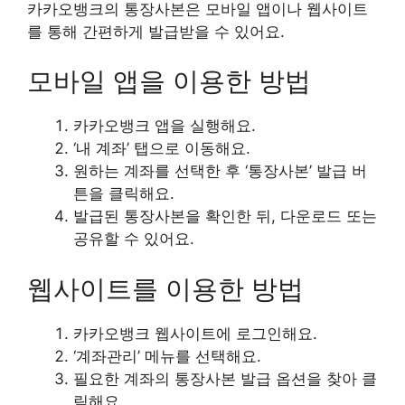
카카오뱅크의 통장사본은 모바일 앱이나 웹사이트
를 통해 간편하게 발급받을 수 있어요.
모바일 앱을 이용한 방법
카카오뱅크 앱을 실행해요.
‘내 계좌’ 탭으로 이동해요.
원하는 계좌를 선택한 후 ‘통장사본’ 발급 버
튼을 클릭해요.
발급된 통장사본을 확인한 뒤, 다운로드 또는
공유할 수 있어요.
웹사이트를 이용한 방법
카카오뱅크 웹사이트에 로그인해요.
‘계좌관리’ 메뉴를 선택해요.
필요한 계좌의 통장사본 발급 옵션을 찾아 클
릭해요.