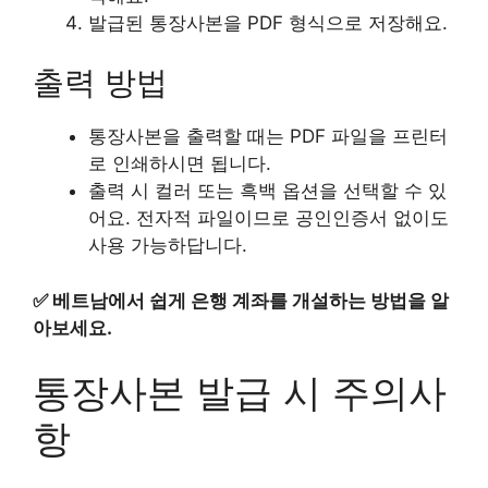
발급된 통장사본을 PDF 형식으로 저장해요.
출력 방법
통장사본을 출력할 때는 PDF 파일을 프린터
로 인쇄하시면 됩니다.
출력 시 컬러 또는 흑백 옵션을 선택할 수 있
어요. 전자적 파일이므로 공인인증서 없이도
사용 가능하답니다.
✅
베트남에서 쉽게 은행 계좌를 개설하는 방법을 알
아보세요.
통장사본 발급 시 주의사
항