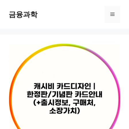
컨
텐
금융과학
메
츠
로
뉴
건
너
뛰
기