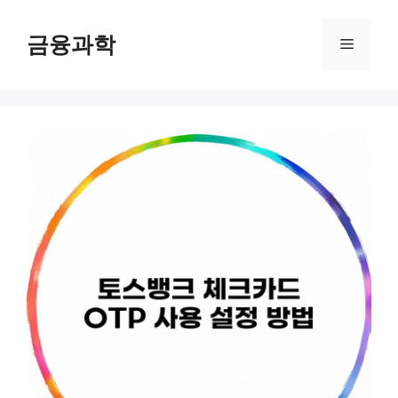
컨
텐
금융과학
메
츠
로
뉴
건
너
뛰
기