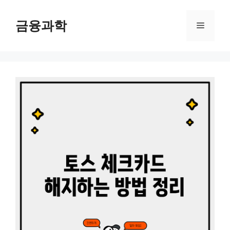
컨
텐
금융과학
메
츠
로
뉴
건
너
뛰
기