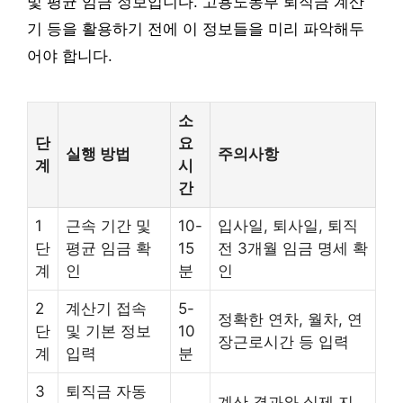
및 평균 임금 정보입니다. 고용노동부 퇴직금 계산
기 등을 활용하기 전에 이 정보들을 미리 파악해두
어야 합니다.
소
단
요
실행 방법
주의사항
계
시
간
1
근속 기간 및
10-
입사일, 퇴사일, 퇴직
단
평균 임금 확
15
전 3개월 임금 명세 확
계
인
분
인
2
계산기 접속
5-
정확한 연차, 월차, 연
단
및 기본 정보
10
장근로시간 등 입력
계
입력
분
3
퇴직금 자동
계산 결과와 실제 지