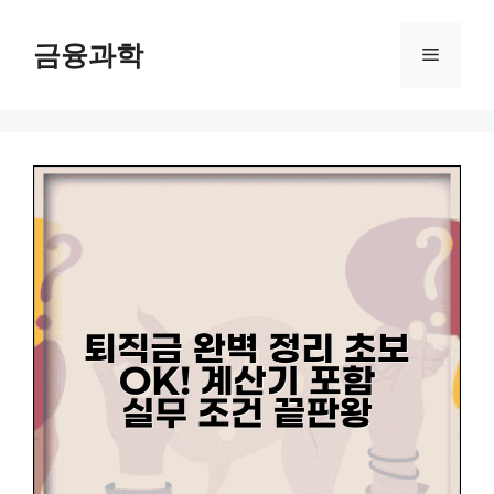
컨
텐
금융과학
메
츠
로
뉴
건
너
뛰
기