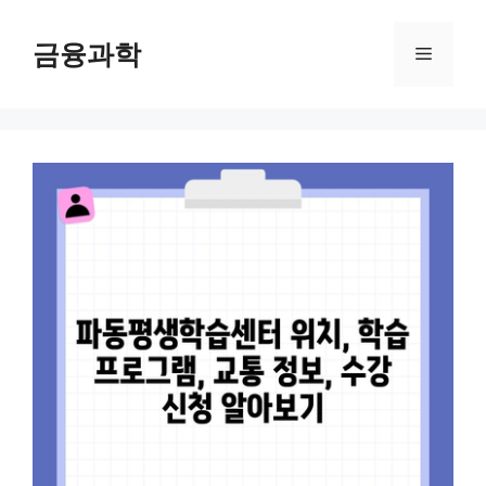
컨
텐
금융과학
메
츠
로
뉴
건
너
뛰
기