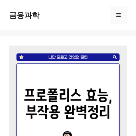
컨
텐
금융과학
메
츠
로
뉴
건
너
뛰
기