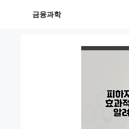
컨
텐
금융과학
츠
로
건
너
뛰
기