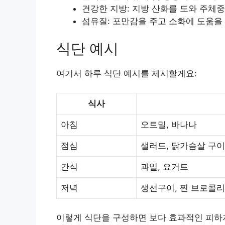
건강한 지방: 지방 산화를 도와 주체중
섬유질: 포만감을 주고 소화에 도움을 줘
식단 예시
여기서 하루 식단 예시를 제시할게요:
식사
아침
오트밀, 바나나
점심
샐러드, 닭가슴살 구이
간식
과일, 요거트
저녁
생선구이, 찐 브로콜리
이렇게 식단을 구성하면 보다 효과적인 피하지