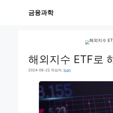
컨
텐
금융과학
츠
로
건
너
뛰
기
해외지수 ETF로 
2024-06-22
작성자:
loan