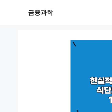
컨
텐
금융과학
츠
로
건
너
뛰
기