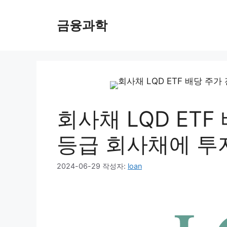
컨
텐
금융과학
츠
로
건
너
뛰
기
회사채 LQD ETF
등급 회사채에 투자
2024-06-29
작성자:
loan