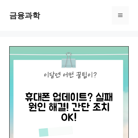
컨
텐
금융과학
메
츠
로
뉴
건
너
뛰
기