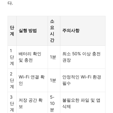
다.
소
단
요
실행 방법
주의사항
계
시
간
1
배터리 확인
최소 50% 이상 충전
단
1분
및 충전
권장
계
2
Wi-Fi 연결 확
안정적인 Wi-Fi 환경
단
1분
인
필수
계
3
5-
저장 공간 확
불필요한 파일 및 앱
단
10
보
삭제
계
분