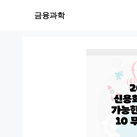
컨
텐
금융과학
츠
로
건
너
뛰
기