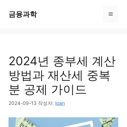
컨
텐
금융과학
메
츠
로
뉴
건
너
뛰
기
2024년 종부세 계산
방법과 재산세 중복
분 공제 가이드
2024-09-13
작성자:
loan