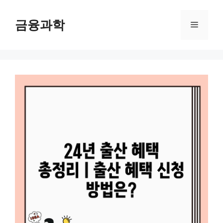
컨
텐
금융과학
메
츠
로
뉴
건
너
뛰
기