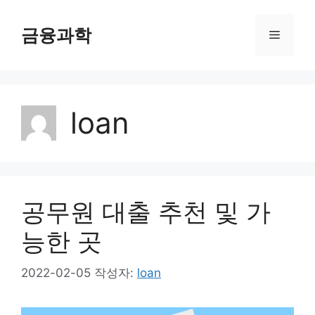
컨
텐
금융과학
메
츠
로
뉴
건
너
loan
뛰
기
공무원 대출 추천 및 가
능한 곳
2022-02-05
작성자:
loan