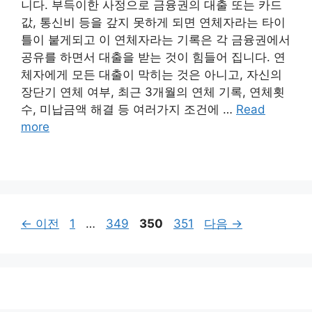
니다. 부득이한 사정으로 금융권의 대출 또는 카드
값, 통신비 등을 갚지 못하게 되면 연체자라는 타이
틀이 붙게되고 이 연체자라는 기록은 각 금융권에서
공유를 하면서 대출을 받는 것이 힘들어 집니다. 연
체자에게 모든 대출이 막히는 것은 아니고, 자신의
장단기 연체 여부, 최근 3개월의 연체 기록, 연체횟
수, 미납금액 해결 등 여러가지 조건에 …
Read
more
페
페
페
페
←
이전
1
…
349
350
351
다음
→
이
이
이
이
지
지
지
지