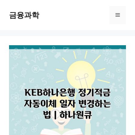
컨
텐
금융과학
메
츠
로
뉴
건
너
뛰
기