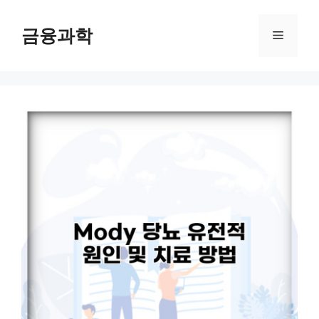
컨
텐
금융과학
메
츠
로
뉴
건
너
뛰
기