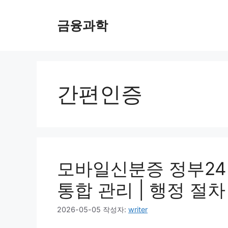
컨
텐
금융과학
츠
로
건
너
뛰
간편인증
기
모바일신분증 정부24 
통합 관리 | 행정 절
2026-05-05
작성자:
writer