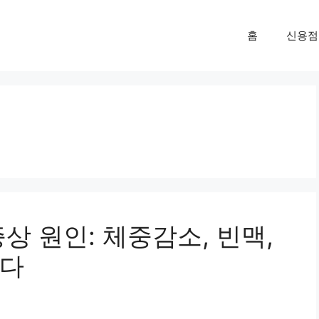
홈
신용점
상 원인: 체중감소, 빈맥,
니다