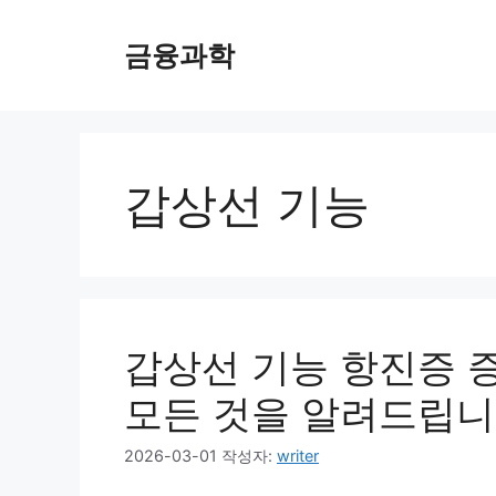
컨
텐
금융과학
츠
로
건
너
뛰
갑상선 기능
기
갑상선 기능 항진증 증
모든 것을 알려드립
2026-03-01
작성자:
writer