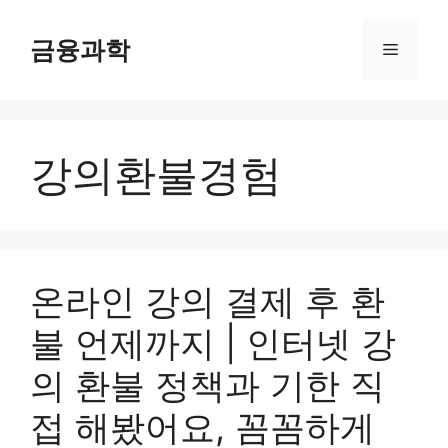
컨
텐
금융과학
메
츠
로
뉴
건
너
강의환불경험
뛰
기
온라인 강의 결제 후 환
불 언제까지 | 인터넷 강
의 환불 정책과 기한 직
접 해봤어요, 꼼꼼하게