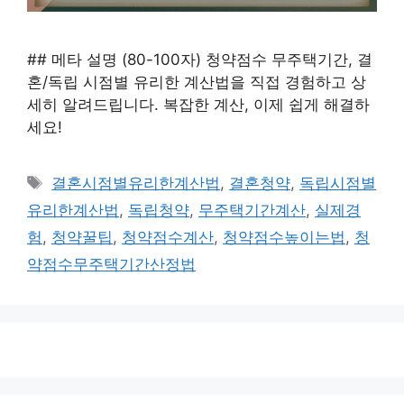
## 메타 설명 (80-100자) 청약점수 무주택기간, 결
혼/독립 시점별 유리한 계산법을 직접 경험하고 상
세히 알려드립니다. 복잡한 계산, 이제 쉽게 해결하
세요!
태
결혼시점별유리한계산법
,
결혼청약
,
독립시점별
그
유리한계산법
,
독립청약
,
무주택기간계산
,
실제경
험
,
청약꿀팁
,
청약점수계산
,
청약점수높이는법
,
청
약점수무주택기간산정법