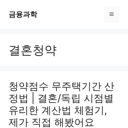
컨
텐
금융과학
메
츠
로
뉴
건
너
결혼청약
뛰
기
청약점수 무주택기간 산
정법 | 결혼/독립 시점별
유리한 계산법 체험기,
제가 직접 해봤어요