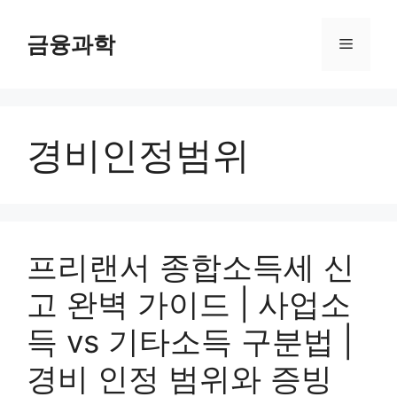
컨
텐
금융과학
메
츠
로
뉴
건
너
경비인정범위
뛰
기
프리랜서 종합소득세 신
고 완벽 가이드 | 사업소
득 vs 기타소득 구분법 |
경비 인정 범위와 증빙