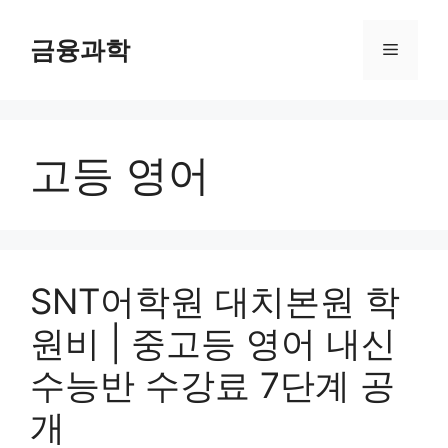
컨
텐
금융과학
메
츠
로
뉴
건
너
고등 영어
뛰
기
SNT어학원 대치본원 학
원비 | 중고등 영어 내신
수능반 수강료 7단계 공
개