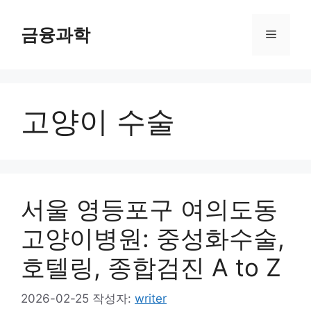
컨
텐
금융과학
메
츠
로
뉴
건
너
고양이 수술
뛰
기
서울 영등포구 여의도동
고양이병원: 중성화수술,
호텔링, 종합검진 A to Z
2026-02-25
작성자:
writer