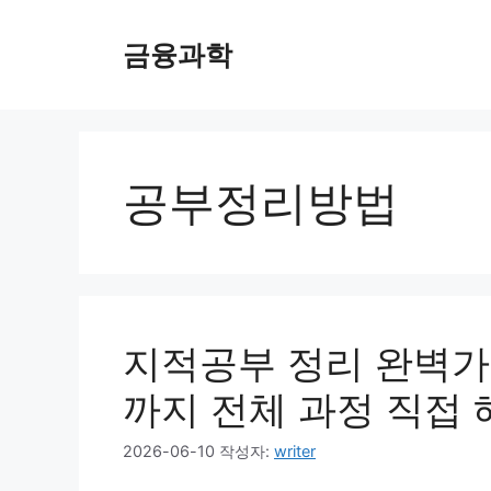
컨
텐
금융과학
츠
로
건
너
뛰
공부정리방법
기
지적공부 정리 완벽가
까지 전체 과정 직접
2026-06-10
작성자:
writer