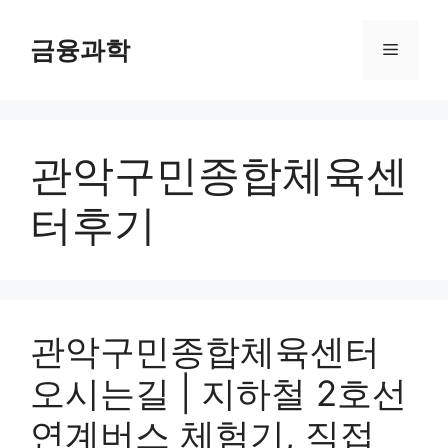
컨
텐
금융과학
메
츠
로
뉴
건
너
관악구민종합체육센
뛰
기
터후기
관악구민종합체육센터
오시는길 | 지하철 2호선
연계버스 체험기, 직접