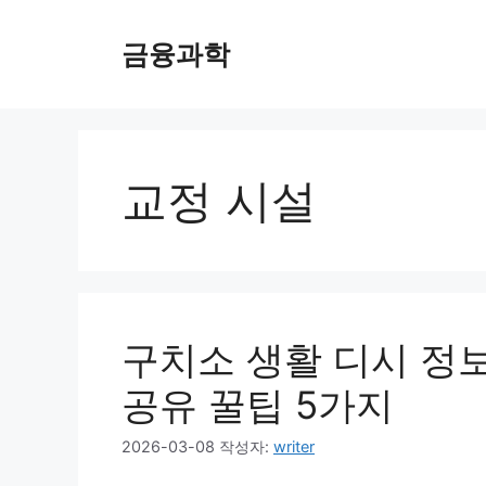
컨
텐
금융과학
츠
로
건
너
뛰
교정 시설
기
구치소 생활 디시 정보
공유 꿀팁 5가지
2026-03-08
작성자:
writer