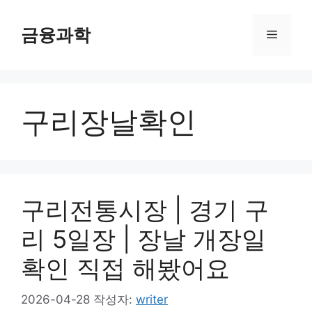
컨
텐
금융과학
메
츠
로
뉴
건
너
구리장날확인
뛰
기
구리전통시장 | 경기 구
리 5일장 | 장날 개장일
확인 직접 해봤어요
2026-04-28
작성자:
writer