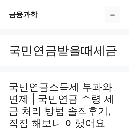
컨
텐
금융과학
메
츠
로
뉴
건
너
국민연금받을때세금
뛰
기
국민연금소득세 부과와
면제 | 국민연금 수령 세
금 처리 방법 솔직후기,
직접 해보니 이랬어요