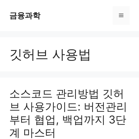
컨
텐
금융과학
메
츠
로
뉴
건
너
깃허브 사용법
뛰
기
소스코드 관리방법 깃허
브 사용가이드: 버전관리
부터 협업, 백업까지 3단
계 마스터