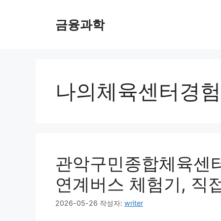
컨
텐
금융과학
츠
로
건
너
뛰
나의체육센터경험
기
관악구민종합체육센터 
연계버스 체험기, 직
2026-05-26
작성자:
writer