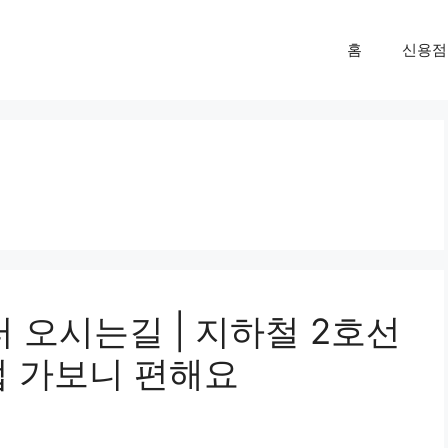
홈
신용점
오시는길 | 지하철 2호선
접 가보니 편해요