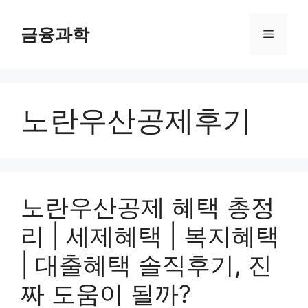
컨
텐
금융과학
메
츠
로
뉴
건
너
노란우산공제후기
뛰
기
노란우산공제 혜택 총정
리 | 세제혜택 | 복지혜택
| 대출혜택 솔직후기, 진
짜 도움이 될까?