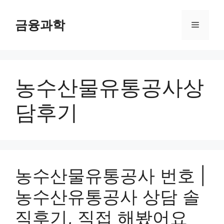
컨
텐
금융과학
메
츠
로
뉴
건
너
농수산물유통공사상
뛰
기
담후기
농수산물유통공사 번호 |
농수산유통공사 상담 솔
직후기, 직접 해봤어요