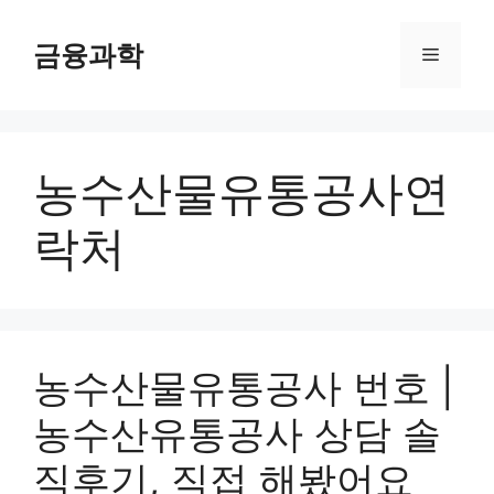
컨
텐
금융과학
메
츠
로
뉴
건
너
농수산물유통공사연
뛰
기
락처
농수산물유통공사 번호 |
농수산유통공사 상담 솔
직후기, 직접 해봤어요