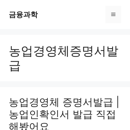
컨
텐
금융과학
메
츠
로
뉴
건
너
농업경영체증명서발
뛰
기
급
농업경영체 증명서발급 |
농업인확인서 발급 직접
해봤어요