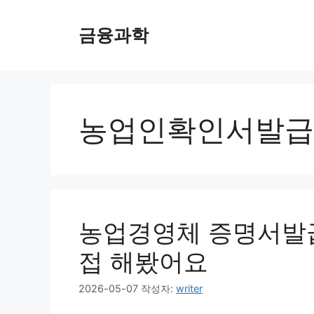
컨
텐
금융과학
츠
로
건
너
뛰
농업인확인서발급
기
농업경영체 증명서발급
접 해봤어요
2026-05-07
작성자:
writer