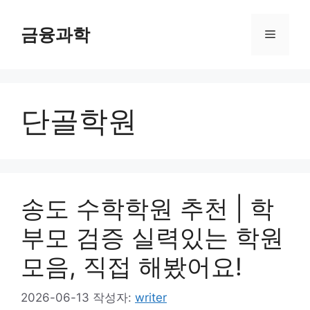
컨
텐
금융과학
메
츠
로
뉴
건
너
단골학원
뛰
기
송도 수학학원 추천 | 학
부모 검증 실력있는 학원
모음, 직접 해봤어요!
2026-06-13
작성자:
writer