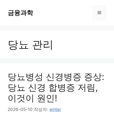
컨
텐
금융과학
메
츠
로
뉴
건
너
당뇨 관리
뛰
기
당뇨병성 신경병증 증상:
당뇨 신경 합병증 저림,
이것이 원인!
2026-05-10
작성자:
writer