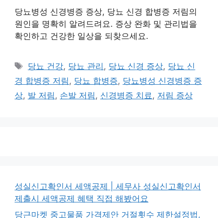
당뇨병성 신경병증 증상, 당뇨 신경 합병증 저림의
원인을 명확히 알려드려요. 증상 완화 및 관리법을
확인하고 건강한 일상을 되찾으세요.
태
당뇨 건강
,
당뇨 관리
,
당뇨 신경 증상
,
당뇨 신
그
경 합병증 저림
,
당뇨 합병증
,
당뇨병성 신경병증 증
상
,
발 저림
,
손발 저림
,
신경병증 치료
,
저림 증상
성실신고확인서 세액공제 | 세무사 성실신고확인서
제출시 세액공제 혜택 직접 해봤어요
당근마켓 중고물품 가격제안 거절횟수 제한설정법,