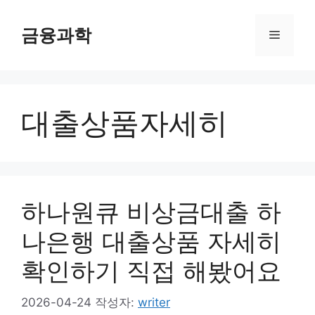
컨
텐
금융과학
메
츠
로
뉴
건
너
대출상품자세히
뛰
기
하나원큐 비상금대출 하
나은행 대출상품 자세히
확인하기 직접 해봤어요
2026-04-24
작성자:
writer