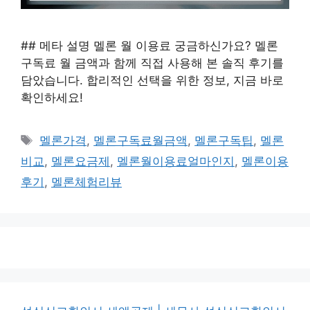
## 메타 설명 멜론 월 이용료 궁금하신가요? 멜론
구독료 월 금액과 함께 직접 사용해 본 솔직 후기를
담았습니다. 합리적인 선택을 위한 정보, 지금 바로
확인하세요!
태
멜론가격
,
멜론구독료월금액
,
멜론구독팁
,
멜론
그
비교
,
멜론요금제
,
멜론월이용료얼마인지
,
멜론이용
후기
,
멜론체험리뷰