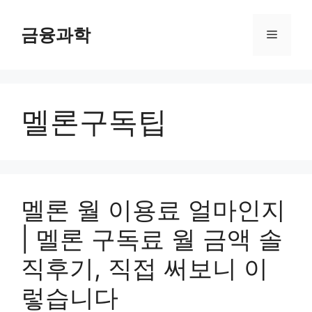
컨
텐
금융과학
메
츠
로
뉴
건
너
멜론구독팁
뛰
기
멜론 월 이용료 얼마인지
| 멜론 구독료 월 금액 솔
직후기, 직접 써보니 이
렇습니다