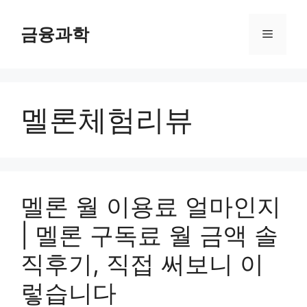
컨
텐
금융과학
메
츠
로
뉴
건
너
멜론체험리뷰
뛰
기
멜론 월 이용료 얼마인지
| 멜론 구독료 월 금액 솔
직후기, 직접 써보니 이
렇습니다