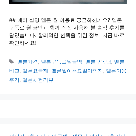
## 메타 설명 멜론 월 이용료 궁금하신가요? 멜론
구독료 월 금액과 함께 직접 사용해 본 솔직 후기를
담았습니다. 합리적인 선택을 위한 정보, 지금 바로
확인하세요!
태
멜론가격
,
멜론구독료월금액
,
멜론구독팁
,
멜론
그
비교
,
멜론요금제
,
멜론월이용료얼마인지
,
멜론이용
후기
,
멜론체험리뷰