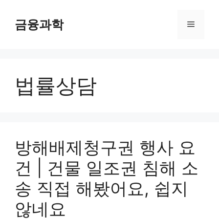
컨
텐
금융과학
메
츠
로
뉴
건
너
법률상담
뛰
기
방해배제청구권 행사 요
건 | 건물 일조권 침해 소
송 직접 해봤어요, 쉽지
않네요