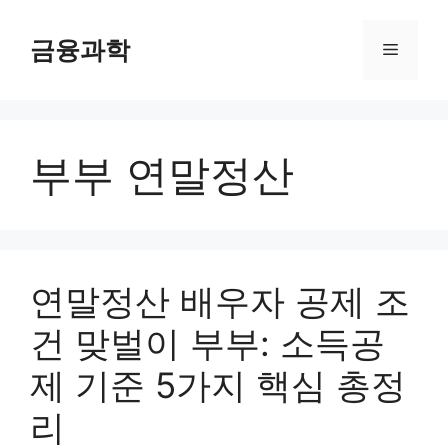
컨
텐
금융과학
메
츠
로
뉴
건
너
부부 연말정산
뛰
기
연말정산 배우자 공제 조
건 맞벌이 부부: 소득공
제 기준 5가지 핵심 총정
리