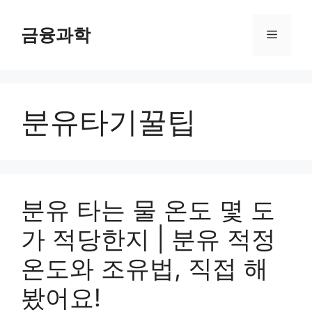
컨
텐
금융과학
메
츠
로
뉴
건
너
분유타기꿀팁
뛰
기
분유 타는 물 온도 몇 도
가 적당한지 | 분유 적정
온도와 조유법, 직접 해
봤어요!