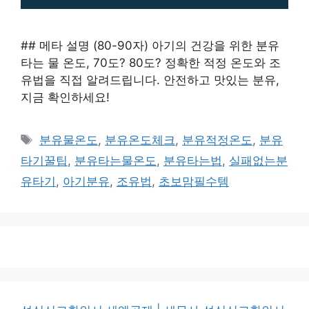
## 메타 설명 (80-90자) 아기의 건강을 위한 분유
타는 물 온도, 70도? 80도? 정확한 적정 온도와 조
유법을 직접 알려드립니다. 안전하고 맛있는 분유,
지금 확인하세요!
태
분유물온도
,
분유온도체크
,
분유적정온도
,
분유
그
타기꿀팁
,
분유타는물온도
,
분유타는법
,
실패없는분
유타기
,
아기분유
,
조유법
,
초보맘필수템