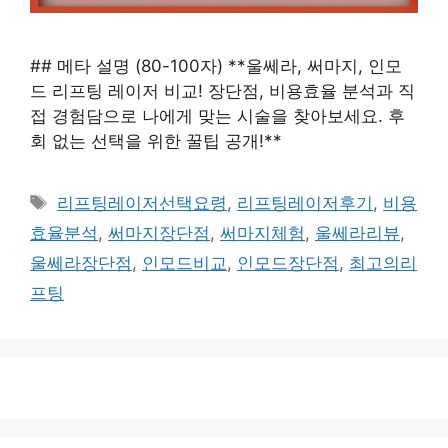
## 메타 설명 (80-100자) **울쎄라, 써마지, 인모
드 리프팅 레이저 비교! 장단점, 비용효율 분석과 직
접 경험담으로 나에게 맞는 시술을 찾아보세요. 후
회 없는 선택을 위한 꿀팁 공개!**
태
리프팅레이저선택요령
,
리프팅레이저후기
,
비용
그
효율분석
,
써마지장단점
,
써마지체험
,
울쎄라리뷰
,
울쎄라장단점
,
인모드비교
,
인모드장단점
,
최고의리
프팅