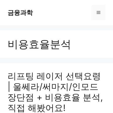
컨
텐
금융과학
메
츠
로
뉴
건
너
비용효율분석
뛰
기
리프팅 레이저 선택요령
| 울쎄라/써마지/인모드
장단점 + 비용효율 분석,
직접 해봤어요!