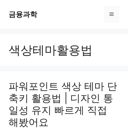
컨
텐
금융과학
메
츠
로
뉴
건
너
색상테마활용법
뛰
기
파워포인트 색상 테마 단
축키 활용법 | 디자인 통
일성 유지 빠르게 직접
해봤어요