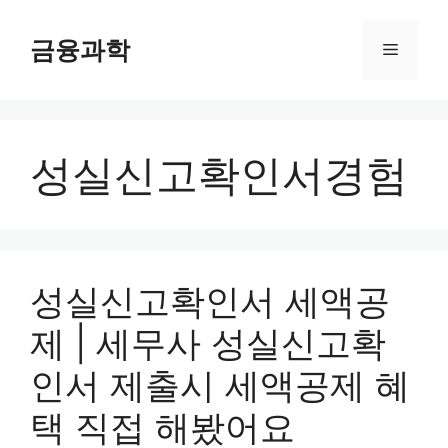
컨
텐
금융과학
메
츠
로
뉴
건
너
성실신고확인서경험
뛰
기
성실신고확인서 세액공
제 | 세무사 성실신고확
인서 제출시 세액공제 혜
택 직접 해봤어요