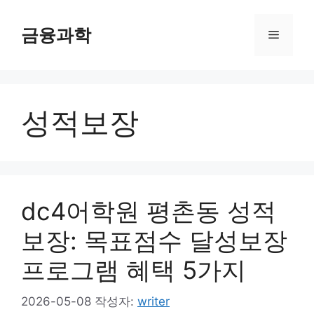
컨
텐
금융과학
메
츠
로
뉴
건
너
성적보장
뛰
기
dc4어학원 평촌동 성적
보장: 목표점수 달성보장
프로그램 혜택 5가지
2026-05-08
작성자:
writer