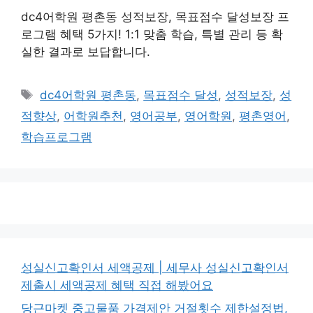
dc4어학원 평촌동 성적보장, 목표점수 달성보장 프
로그램 혜택 5가지! 1:1 맞춤 학습, 특별 관리 등 확
실한 결과로 보답합니다.
태
dc4어학원 평촌동
,
목표점수 달성
,
성적보장
,
성
그
적향상
,
어학원추천
,
영어공부
,
영어학원
,
평촌영어
,
학습프로그램
성실신고확인서 세액공제 | 세무사 성실신고확인서
제출시 세액공제 혜택 직접 해봤어요
당근마켓 중고물품 가격제안 거절횟수 제한설정법,