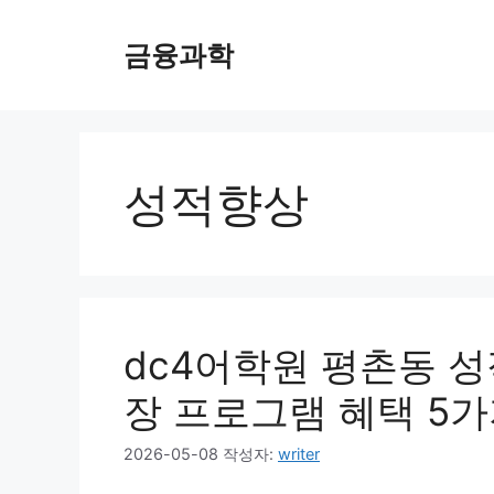
컨
텐
금융과학
츠
로
건
너
뛰
성적향상
기
dc4어학원 평촌동 
장 프로그램 혜택 5
2026-05-08
작성자:
writer