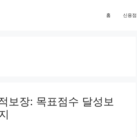
홈
신용점
성적보장: 목표점수 달성보
가지